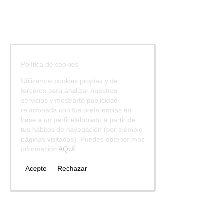
Política de cookies
Utilizamos cookies propias y de
terceros para analizar nuestros
servicios y mostrarte publicidad
relacionada con tus preferencias en
base a un perfil elaborado a partir de
tus hábitos de navegación (por ejemplo
páginas visitadas). Puedes obtener más
información
AQUÍ
Acepto
Rechazar